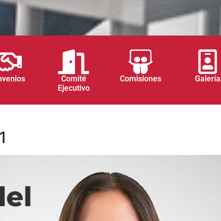
nvenios
Comité
Comisiones
Galería
Ejecutivo
1