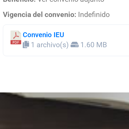
Vigencia del convenio:
Indefinido
Convenio IEU
1 archivo(s)
1.60 MB