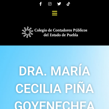
DRA. MARÍA
CECILIA PIÑA
GOYENECHEA