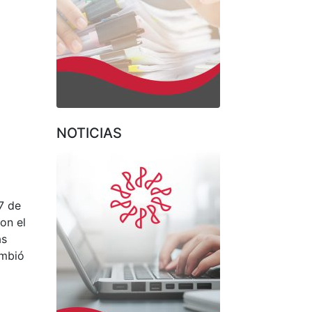
NOTICIAS
7 de
on el
as
ambió