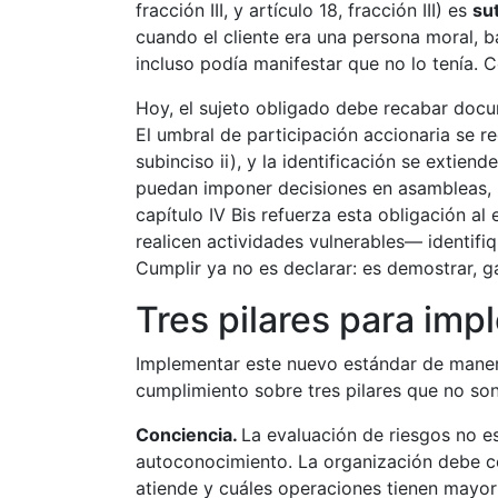
fracción III, y artículo 18, fracción III) es
su
cuando el cliente era una persona moral, b
incluso podía manifestar que no lo tenía. C
Hoy, el sujeto obligado debe recabar docum
El umbral de participación accionaria se redu
subinciso ii), y la identificación se extie
puedan imponer decisiones en asambleas, no
capítulo IV Bis refuerza esta obligación a
realicen actividades vulnerables— identifiq
Cumplir ya no es declarar: es demostrar, ga
Tres pilares para imp
Implementar este nuevo estándar de manera
cumplimiento sobre tres pilares que no son
Conciencia.
La evaluación de riesgos no es
autoconocimiento. La organización debe co
atiende y cuáles operaciones tienen mayor p