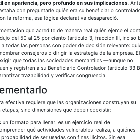
til en apariencia, pero profundo en sus implicaciones
. Ant
astaba con preguntarle quién era su beneficiario controlado
on la reforma, esa lógica declarativa desapareció.
entación que acredite de manera real quién ejerce el cont
jo del 50 al 25 por ciento (artículo 3, fracción III, inciso b
nde a todas las personas con poder de decisión relevante: qu
mbrar consejeros o dirigir la estrategia de la empresa. El
l exigir que todas las sociedades mercantiles —aunque no
uen y registren a su Beneficiario Controlador (artículo 33 Bi
rantizar trazabilidad y verificar congruencia.
lementarlo
 efectiva requiere que las organizaciones construyan su
 etapas, sino dimensiones que deben coexistir:
 un formato para llenar: es un ejercicio real de
mprender qué actividades vulnerables realiza, a quiénes
robabilidad de ser usadas con fines ilícitos. Sin esa