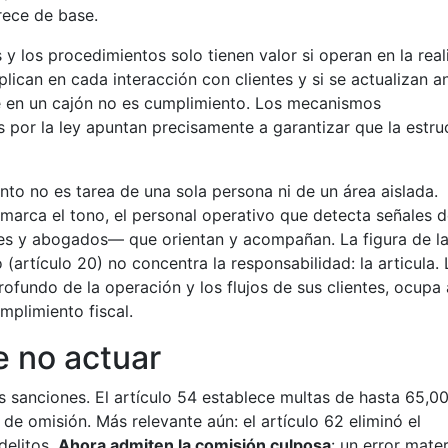
rece de base.
s y los procedimientos solo tienen valor si operan en la rea
aplican en cada interacción con clientes y si se actualizan a
e en un cajón no es cumplimiento. Los mecanismos
s por la ley apuntan precisamente a garantizar que la estru
nto no es tarea de una sola persona ni de un área aislada.
e marca el tono, el personal operativo que detecta señales 
res y abogados— que orientan y acompañan. La figura de l
rtículo 20) no concentra la responsabilidad: la articula. 
ofundo de la operación y los flujos de sus clientes, ocupa 
mplimiento fiscal.
 no actuar
s sanciones. El artículo 54 establece multas de hasta 65,0
de omisión. Más relevante aún: el artículo 62 eliminó el
delitos.
Ahora admiten la comisión culposa
: un error mate