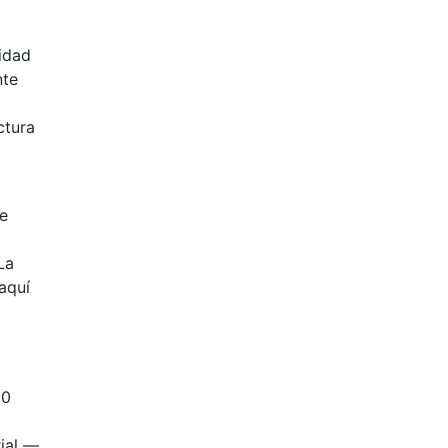
lidad
nte
ctura
de
a
La
aquí
00
rial —