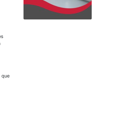
es
a
a que