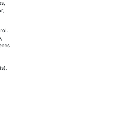
es,
r;
rol.
,
ienes
s).