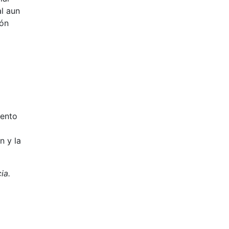
l aun
ión
mento
n y la
ia.