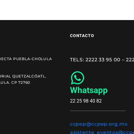
CONTACTO
RECTA PUEBLA-CHOLULA
TELS: 2222 33 95 00 – 22
ORIAL QUETZALCÓATL,
ULA. CP 72760
Whatsapp
22 25 98 40 82
ccpep@ccpep.org.mx
asistente_eventos@ccp