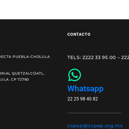
CONTACTO
RECTA PUEBLA-CHOLULA
TELS: 2222 33 95 00 – 22
ORIAL QUETZALCÓATL,
ULA. CP 72760
Whatsapp
22 25 98 40 82
ccpep@ccpep.org.mx