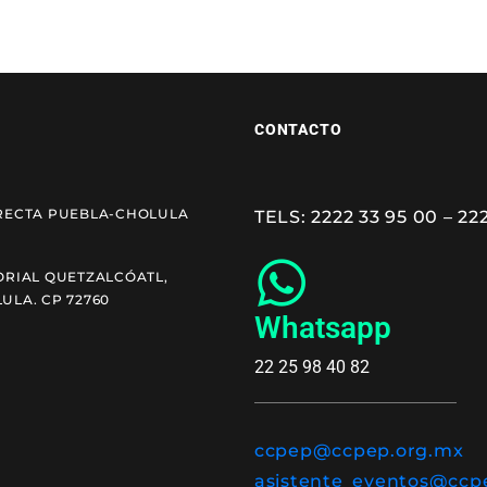
CONTACTO
RECTA PUEBLA-CHOLULA
TELS: 2222 33 95 00 – 22
ORIAL QUETZALCÓATL,
ULA. CP 72760
Whatsapp
22 25 98 40 82
ccpep@ccpep.org.mx
asistente_eventos@ccp