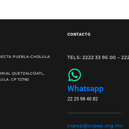
CONTACTO
RECTA PUEBLA-CHOLULA
TELS: 2222 33 95 00 – 22
ORIAL QUETZALCÓATL,
ULA. CP 72760
Whatsapp
22 25 98 40 82
ccpep@ccpep.org.mx