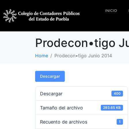
INICIO
Prodecon•tigo J
Home
Prodecon•tigo Junio 2014
Descargar
Descargar
400
Tamaño del archivo
293.65 KB
Recuento de archivos
1