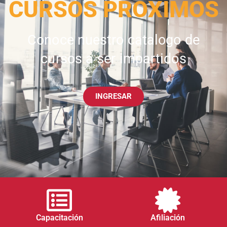
CURSOS PRÓXIMOS
Conoce nuestro catalogo de
cursos a ser impartidos
INGRESAR
Capacitación
Afiliación