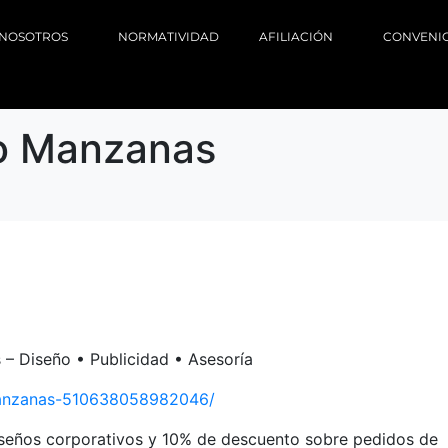
NOSOTROS
NORMATIVIDAD
AFILIACIÓN
CONVENI
o Manzanas
– Diseño • Publicidad • Asesoría
anzanas-510638058982046/
seños corporativos y 10% de descuento sobre pedidos de