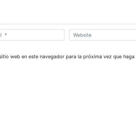
W
e
b
s
sitio web en este navegador para la próxima vez que haga
i
t
e