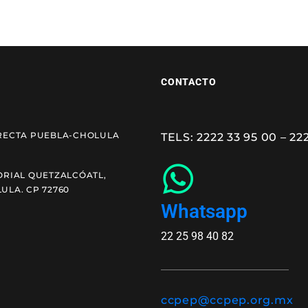
CONTACTO
RECTA PUEBLA-CHOLULA
TELS: 2222 33 95 00 – 22
ORIAL QUETZALCÓATL,
ULA. CP 72760
Whatsapp
22 25 98 40 82
ccpep@ccpep.org.mx