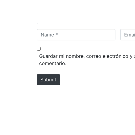
n
t
*
N
E
a
m
m
a
e
i
Guardar mi nombre, correo electrónico y 
*
l
comentario.
*
Submit