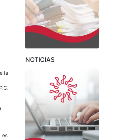
NOTICIAS
e la
P.C.
a
o es