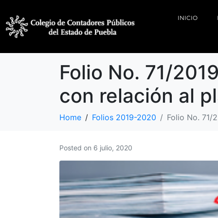
INICIO
Folio No. 71/20
con relación al p
Home
Folios 2019-2020
Folio No. 71/
Posted on
6 julio, 2020