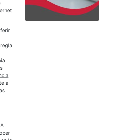
s
ternet
ferir
 regla
o
mia
es
ncia
te a
as
IA
nocer