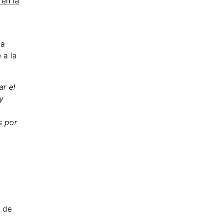
 en la
la
 a la
ar el
y
s por
n de