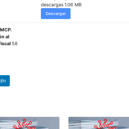
descargas
1.06 MB
Descargar
IMCP.
n al
fiscal
58
dIn