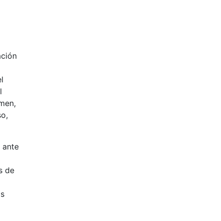
ación
l
l
amen,
so,
 ante
s de
as