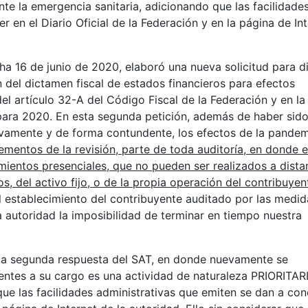
te la emergencia sanitaria, adicionando que las facilidade
 en el Diario Oficial de la Federación y en la página de In
echa 16 de junio de 2020, elaboró una nueva solicitud para di
n del dictamen fiscal de estados financieros para efectos
del artículo 32-A del Código Fiscal de la Federación y en la
 para 2020. En esta segunda petición, además de haber sid
evamente y de forma contundente, los efectos de la pande
mentos de la revisión, parte de toda auditoría, en donde 
mientos presenciales, que no pueden ser realizados a dista
os, del activo fijo, o de la propia operación del contribuyen
l establecimiento del contribuyente auditado por las medid
a autoridad la imposibilidad de terminar en tiempo nuestra
ó la segunda respuesta del SAT, en donde nuevamente se
ntes a su cargo es una actividad de naturaleza PRIORITAR
que las facilidades administrativas que emiten se dan a co